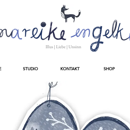
Illus | Liebe | Unsinn
E
STUDIO
KONTAKT
SHOP