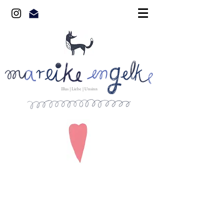
Illus | Liebe | Unsinn