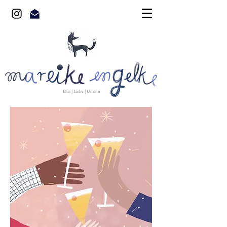
Illus | Liebe | Unsinn