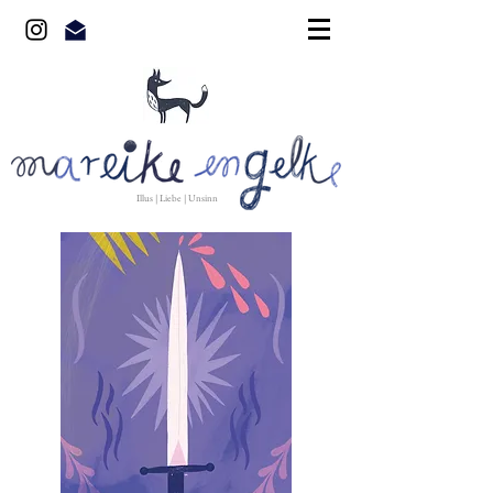
Illus | Liebe | Unsinn