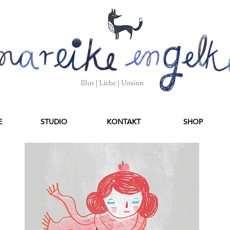
Illus | Liebe | Unsinn
E
STUDIO
KONTAKT
SHOP