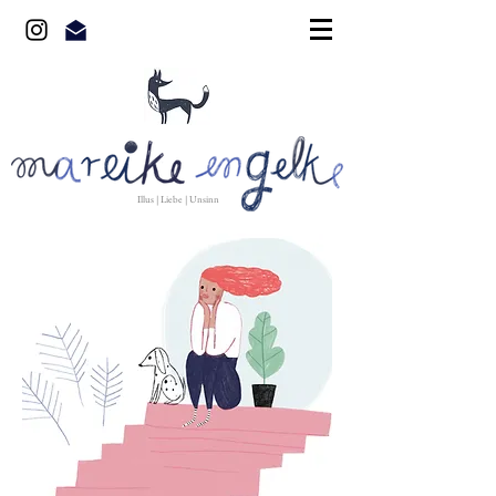
Illus | Liebe | Unsinn